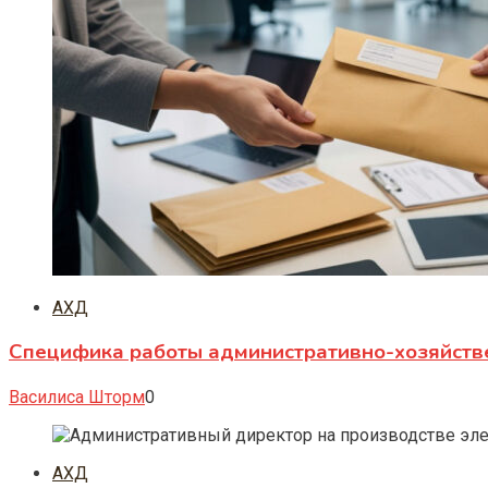
АХД
Специфика работы административно-хозяйств
Василиса Шторм
0
АХД