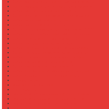
Выбор зерновой сеялки для малых хозяйств
Выбор измельчителя соломы для комбайна
Выбор картофелекопалки для МТЗ
Выбор ковша для экскаваторной навески
Выбор культиватора для теплиц
Выбор мульчера для John Deere 9R
Выбор опрыскивателя для трактора МТЗ-892
Выбор пресс-подборщика Claas для соломы
Выбор прицепа для трактора МТЗ-920
Выбор системы орошения полей
Выбор системы очистки зерна в комбайне
Выбор системы пожаротушения двигателя
Выбор тележки для перевозки техники
Выбор фаркопа для полуприцепа
Выбор фаркопа для трактора МТЗ
Выбор фрезы для обработки междурядий
Выбор фрезы для подготовки почвы
Документация
Закупки и поставщики
Инструменты
Как выбрать блокировку дифференциала
Как выбрать домкрат для полуприцепа
Как выбрать домкрат для трактора
Как выбрать домкратные подставки