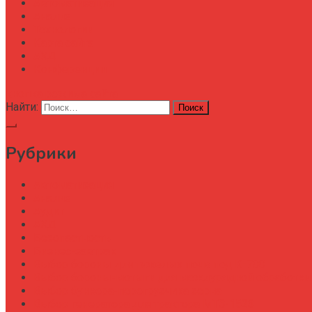
Автоматизация
Анализ
Технологии
Карта сайта
АХД
Конференции
кнопка режима сайта
Найти:
Рубрики
Автоматизация
Анализ
Аудит
АХД
Безопастность
Бизнес-завтрак
Выбор бороны для тяжелых почв под К-700
Выбор бороны-мотыги для междурядной обработки
Выбор бункера-перегрузчика зерна
Выбор генератора для трактора МТЗ-1523