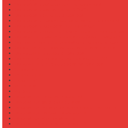
Как выбрать лебедку для трелевки леса
Как выбрать масло для МТЗ-80/82
Как выбрать сиденье оператора
Как выбрать смазочные материалы для ходовой
Как выбрать термостат для двигателя
Как выбрать фильтры (воздушный, топливный, мас
Как заменить масло в двигателе Case IH Magnum
Как подготовить опрыскиватель Berthoud к сезону
Как увеличить грузоподъемность полуприцепа
Как увеличить клиренс трактора
Как улучшить охлаждение двигателя К-744
Как улучшить тяговые свойства трактора
Консалтинг
Конференции
Лидерство
Медицина
Методы
Навеска для бурения отверстий
Навеска для заготовки сенажа
Навеска для обработки садов и виноградников
Навеска для посева травосмесей
Навеска для уборки капусты
Навеска плуга для New Holland T6