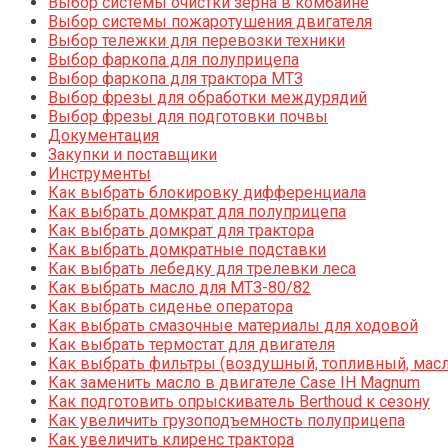
Выбор системы очистки зерна в комбайне
Выбор системы пожаротушения двигателя
Выбор тележки для перевозки техники
Выбор фаркопа для полуприцепа
Выбор фаркопа для трактора МТЗ
Выбор фрезы для обработки междурядий
Выбор фрезы для подготовки почвы
Документация
Закупки и поставщики
Инструменты
Как выбрать блокировку дифференциала
Как выбрать домкрат для полуприцепа
Как выбрать домкрат для трактора
Как выбрать домкратные подставки
Как выбрать лебедку для трелевки леса
Как выбрать масло для МТЗ-80/82
Как выбрать сиденье оператора
Как выбрать смазочные материалы для ходовой
Как выбрать термостат для двигателя
Как выбрать фильтры (воздушный, топливный, мас
Как заменить масло в двигателе Case IH Magnum
Как подготовить опрыскиватель Berthoud к сезону
Как увеличить грузоподъемность полуприцепа
Как увеличить клиренс трактора