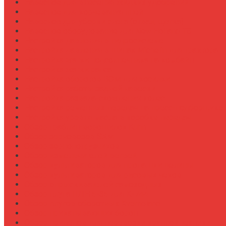
Навесное для внесения жидких удобрений
Навесное для корчевания пней
Навесное для уборки снега (отвал, щетка)
Навесное оборудование для New Holland T8
Настройка давления в гидросистеме
Настройка давления в шинах Michelin для трактора
Настройка жатки подсолнечника на комбайн
Настройка жатки рапса
Настройка оборотов ВОМ для косилки
Настройка работы задней навески
Настройка развала-схождения колес
Настройка ременных передач на пресс-подборщике
Настройка уровня масла в коробке передач
Обзор граблин-ворошилок Kuhn
Обзор зерновозов SAM
Обзор зернопогрузчиков
Обзор измельчителей ветвей
Обзор культиваторов для пропашки целины
Обзор культиваторов для рисовых чеков
Обзор опрыскивателей самоходных
Обзор плуга ПЛН 5-35 для К-744
Обзор плугов оборотных Kverneland
Обзор прикатывающих борон
Обзор прицепов для перевозки крупной техники