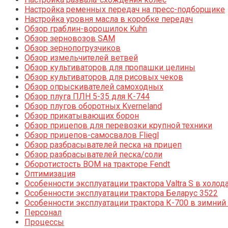
Настройка ременных передач на пресс-подборщике
Настройка уровня масла в коробке передач
Обзор граблин-ворошилок Kuhn
Обзор зерновозов SAM
Обзор зернопогрузчиков
Обзор измельчителей ветвей
Обзор культиваторов для пропашки целины
Обзор культиваторов для рисовых чеков
Обзор опрыскивателей самоходных
Обзор плуга ПЛН 5-35 для К-744
Обзор плугов оборотных Kverneland
Обзор прикатывающих борон
Обзор прицепов для перевозки крупной техники
Обзор прицепов-самосвалов Fliegl
Обзор разбрасывателей песка на прицеп
Обзор разбрасывателей песка/соли
Оборотистость ВОМ на тракторе Fendt
Оптимизация
Особенности эксплуатации трактора Valtra S в холод
Особенности эксплуатации трактора Беларус 3522
Особенности эксплуатации трактора К-700 в зимний
Персонал
Процессы