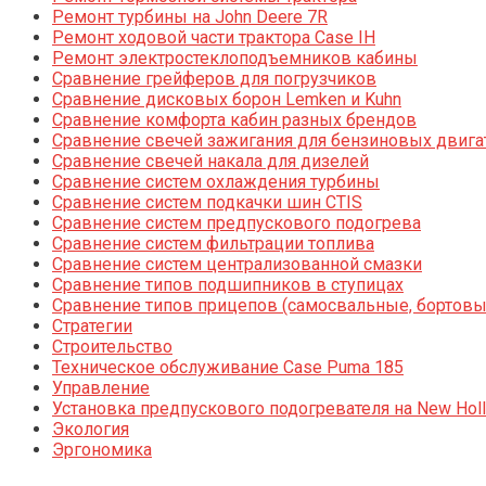
Ремонт турбины на John Deere 7R
Ремонт ходовой части трактора Case IH
Ремонт электростеклоподъемников кабины
Сравнение грейферов для погрузчиков
Сравнение дисковых борон Lemken и Kuhn
Сравнение комфорта кабин разных брендов
Сравнение свечей зажигания для бензиновых двига
Сравнение свечей накала для дизелей
Сравнение систем охлаждения турбины
Сравнение систем подкачки шин CTIS
Сравнение систем предпускового подогрева
Сравнение систем фильтрации топлива
Сравнение систем централизованной смазки
Сравнение типов подшипников в ступицах
Сравнение типов прицепов (самосвальные, бортовы
Стратегии
Строительство
Техническое обслуживание Case Puma 185
Управление
Установка предпускового подогревателя на New Holl
Экология
Эргономика