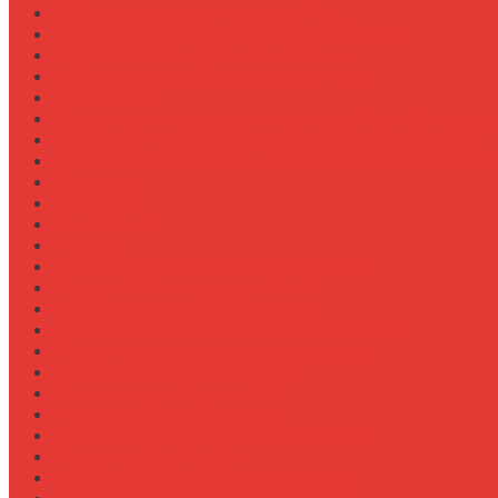
Обзор прицепов-самосвалов Fliegl
Обзор разбрасывателей песка на прицеп
Обзор разбрасывателей песка/соли
Оборотистость ВОМ на тракторе Fendt
Оптимизация
Особенности эксплуатации трактора Valtra S в холод
Особенности эксплуатации трактора Беларус 3522
Особенности эксплуатации трактора К-700 в зимний
Персонал
Процессы
Регламенты
Ремонт
Ремонт вала отбора мощности (ВОМ)
Ремонт ВОМ на тракторе Valtra T
Ремонт генератора на тракторе
Ремонт гидравлики на тракторе МТЗ-1221
Ремонт гидроцилиндров на навеске
Ремонт КПП на John Deere 8R
Ремонт педали сцепления
Ремонт подвески кабины
Ремонт редуктора ходоуменьшителя
Ремонт рулевой рейки
Ремонт сенсоров давления масла