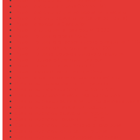
Ремонт системы вентиляции кабины
Ремонт системы впрыска Common Rail
Ремонт системы кондиционирования в кабине
Ремонт системы охлаждения (радиатор, помпа)
Ремонт стартера на Claas Arion
Ремонт сцепления на тракторе МТЗ-320
Ремонт топливного бака (течь)
Ремонт топливного насоса высокого давления (ТНВ
Ремонт топливной системы на Fendt 900
Ремонт топливопроводов высокого давления
Ремонт тормозной системы трактора
Ремонт турбины на John Deere 7R
Ремонт ходовой части трактора Case IH
Ремонт электростеклоподъемников кабины
Сравнение грейферов для погрузчиков
Сравнение дисковых борон Lemken и Kuhn
Сравнение комфорта кабин разных брендов
Сравнение свечей зажигания для бензиновых двига
Сравнение свечей накала для дизелей
Сравнение систем охлаждения турбины
Сравнение систем подкачки шин CTIS
Сравнение систем предпускового подогрева
Сравнение систем фильтрации топлива
Сравнение систем централизованной смазки