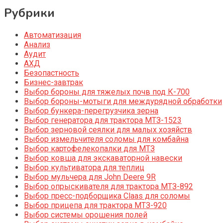
Рубрики
Автоматизация
Анализ
Аудит
АХД
Безопастность
Бизнес-завтрак
Выбор бороны для тяжелых почв под К-700
Выбор бороны-мотыги для междурядной обработки
Выбор бункера-перегрузчика зерна
Выбор генератора для трактора МТЗ-1523
Выбор зерновой сеялки для малых хозяйств
Выбор измельчителя соломы для комбайна
Выбор картофелекопалки для МТЗ
Выбор ковша для экскаваторной навески
Выбор культиватора для теплиц
Выбор мульчера для John Deere 9R
Выбор опрыскивателя для трактора МТЗ-892
Выбор пресс-подборщика Claas для соломы
Выбор прицепа для трактора МТЗ-920
Выбор системы орошения полей