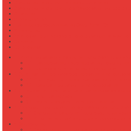
Сравнение типов подшипников в ступицах
Сравнение типов прицепов (самосвальные, бортовы
Стратегии
Строительство
Техническое обслуживание Case Puma 185
Управление
Установка предпускового подогревателя на New Holl
Экология
Эргономика
Основные задачи управления переговорными ком
Планирование и бронирование помещений
Техническое оснащение и поддержка
Организация процесса бронирования и использов
Инструменты для автоматизации брониров
Правила и регламенты использования
Оптимизация пространства и планировка конфере
Типы планировок
Факторы комфортного пространства
Современные технологии в управлении перегов
Системы управления переговорными комн
Интеграция с мобильными и голосовыми 
Заключение
Какие современные технологии можно инт