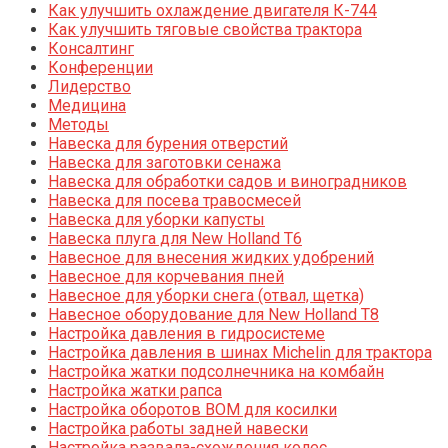
Как улучшить охлаждение двигателя К-744
Как улучшить тяговые свойства трактора
Консалтинг
Конференции
Лидерство
Медицина
Методы
Навеска для бурения отверстий
Навеска для заготовки сенажа
Навеска для обработки садов и виноградников
Навеска для посева травосмесей
Навеска для уборки капусты
Навеска плуга для New Holland T6
Навесное для внесения жидких удобрений
Навесное для корчевания пней
Навесное для уборки снега (отвал, щетка)
Навесное оборудование для New Holland T8
Настройка давления в гидросистеме
Настройка давления в шинах Michelin для трактора
Настройка жатки подсолнечника на комбайн
Настройка жатки рапса
Настройка оборотов ВОМ для косилки
Настройка работы задней навески
Настройка развала-схождения колес