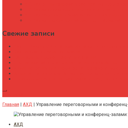
Как оптимизировать расписание перегово
Какие ключевые критерии учитывать при в
Как обеспечить безопасность и конфиденц
Какие преимущества дает централизованн
Свежие записи
Как строительной организации навести порядок в уч
Как рождается офисное здание
Капитальный ремонт офисных зданий
Специфика работы административно-хозяйственног
Административный директор на производстве элек
Административно хозяйственная деятельность и со
Деловые мероприятия: как создать событие, котор
Подписка
Главная
|
АХД
|
Управление переговорными и конференц-
АХД