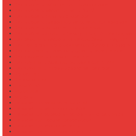
Как выбрать лебедку для трелевки леса
Как выбрать масло для МТЗ-80/82
Как выбрать сиденье оператора
Как выбрать смазочные материалы для ходовой
Как выбрать термостат для двигателя
Как выбрать фильтры (воздушный, топливный, мас
Как заменить масло в двигателе Case IH Magnum
Как подготовить опрыскиватель Berthoud к сезону
Как увеличить грузоподъемность полуприцепа
Как увеличить клиренс трактора
Как улучшить охлаждение двигателя К-744
Как улучшить тяговые свойства трактора
Консалтинг
Конференции
Лидерство
Медицина
Методы
Навеска для бурения отверстий
Навеска для заготовки сенажа
Навеска для обработки садов и виноградников
Навеска для посева травосмесей
Навеска для уборки капусты
Навеска плуга для New Holland T6