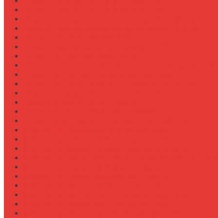
Ремонт системы вентиляции кабины
Ремонт системы впрыска Common Rail
Ремонт системы кондиционирования в кабине
Ремонт системы охлаждения (радиатор, помпа)
Ремонт стартера на Claas Arion
Ремонт сцепления на тракторе МТЗ-320
Ремонт топливного бака (течь)
Ремонт топливного насоса высокого давления (ТНВ
Ремонт топливной системы на Fendt 900
Ремонт топливопроводов высокого давления
Ремонт тормозной системы трактора
Ремонт турбины на John Deere 7R
Ремонт ходовой части трактора Case IH
Ремонт электростеклоподъемников кабины
Сравнение грейферов для погрузчиков
Сравнение дисковых борон Lemken и Kuhn
Сравнение комфорта кабин разных брендов
Сравнение свечей зажигания для бензиновых двига
Сравнение свечей накала для дизелей
Сравнение систем охлаждения турбины
Сравнение систем подкачки шин CTIS
Сравнение систем предпускового подогрева
Сравнение систем фильтрации топлива
Сравнение систем централизованной смазки