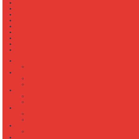
Сравнение типов подшипников в ступицах
Сравнение типов прицепов (самосвальные, бортовы
Стратегии
Строительство
Техническое обслуживание Case Puma 185
Управление
Установка предпускового подогревателя на New Holl
Экология
Эргономика
Понятие и цели управления запасами
Основные задачи управления запасами
Виды запасов и их классификация
Классификация запасов по назначению
Другие классификации запасов
Методы управления запасами
Классические методы планирования запас
Современные и автоматизированные подх
Роль складского хозяйства в управлении запасам
Основные функции склада в системе управ
Ключевые показатели эффективности скла
Стратегии управления запасами
Основные стратегии управления запасами
Риски и проблемы в управлении запасами