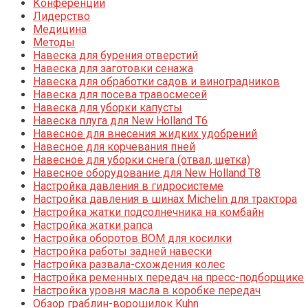
Конференции
Лидерство
Медицина
Методы
Навеска для бурения отверстий
Навеска для заготовки сенажа
Навеска для обработки садов и виноградников
Навеска для посева травосмесей
Навеска для уборки капусты
Навеска плуга для New Holland T6
Навесное для внесения жидких удобрений
Навесное для корчевания пней
Навесное для уборки снега (отвал, щетка)
Навесное оборудование для New Holland T8
Настройка давления в гидросистеме
Настройка давления в шинах Michelin для трактора
Настройка жатки подсолнечника на комбайн
Настройка жатки рапса
Настройка оборотов ВОМ для косилки
Настройка работы задней навески
Настройка развала-схождения колес
Настройка ременных передач на пресс-подборщике
Настройка уровня масла в коробке передач
Обзор граблин-ворошилок Kuhn