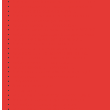
Выбор зерновой сеялки для малых хозяйств
Выбор измельчителя соломы для комбайна
Выбор картофелекопалки для МТЗ
Выбор ковша для экскаваторной навески
Выбор культиватора для теплиц
Выбор мульчера для John Deere 9R
Выбор опрыскивателя для трактора МТЗ-892
Выбор пресс-подборщика Claas для соломы
Выбор прицепа для трактора МТЗ-920
Выбор системы орошения полей
Выбор системы очистки зерна в комбайне
Выбор системы пожаротушения двигателя
Выбор тележки для перевозки техники
Выбор фаркопа для полуприцепа
Выбор фаркопа для трактора МТЗ
Выбор фрезы для обработки междурядий
Выбор фрезы для подготовки почвы
Документация
Закупки и поставщики
Инструменты
Как выбрать блокировку дифференциала
Как выбрать домкрат для полуприцепа
Как выбрать домкрат для трактора
Как выбрать домкратные подставки