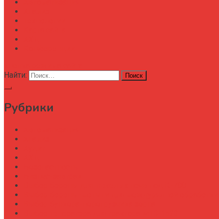
Автоматизация
Анализ
Технологии
Карта сайта
АХД
Конференции
кнопка режима сайта
Найти:
Рубрики
Автоматизация
Анализ
Аудит
АХД
Безопастность
Бизнес-завтрак
Выбор бороны для тяжелых почв под К-700
Выбор бороны-мотыги для междурядной обработки
Выбор бункера-перегрузчика зерна
Выбор генератора для трактора МТЗ-1523