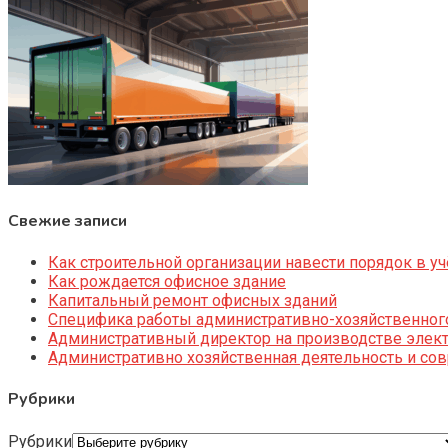
Свежие записи
Как строительной организации навести порядок в уч
Как рождается офисное здание
Капитальный ремонт офисных зданий
Специфика работы административно-хозяйственног
Административный директор на производстве элек
Административно хозяйственная деятельность и со
Рубрики
Рубрики