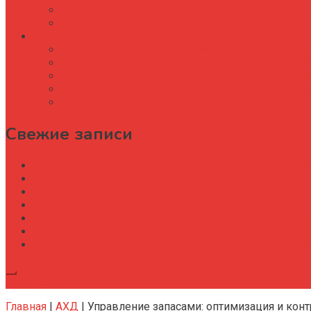
Наиболее распространённые проблемы
Методы снижения рисков
Заключение
Что такое управление запасами и почему о
Какие основные методы управления запас
Как современные технологии влияют на уп
Какие риски связаны с неправильным упр
Как правильно учитывать сезонность и спр
Свежие записи
Как строительной организации навести порядок в уч
Как рождается офисное здание
Капитальный ремонт офисных зданий
Специфика работы административно-хозяйственног
Административный директор на производстве элек
Административно хозяйственная деятельность и со
Деловые мероприятия: как создать событие, котор
Подписка
Главная
|
АХД
|
Управление запасами: оптимизация и кон