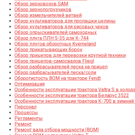
Обзор зерновозов SAM
Обзор зернопогрузчиков
Обзор измельчителей ветвей
Обзор культиваторов для пропашки целины
Обзор культиваторов для рисовых чеков
Обзор опрыскивателей самоходных
Обзор плуга ПЛН 5-35 для К-744
Обзор плугов оборотных Kverneland
Обзор прикатывающих борон
Обзор прицепов для перевозки крупной техники
Обзор прицепов-самосвалов Fliegl
Обзор разбрасывателей песка на прицеп
Обзор разбрасывателей песка/соли
Оборотистость ВОМ на тракторе Fendt
Оптимизация
Особенности эксплуатации трактора Valtra S в холод
Особенности эксплуатации трактора Беларус 3522
Особенности эксплуатации трактора К-700 в зимний
Персонал
Процессы
Регламенты
Ремонт
Ремонт вала отбора мощности (ВОМ)