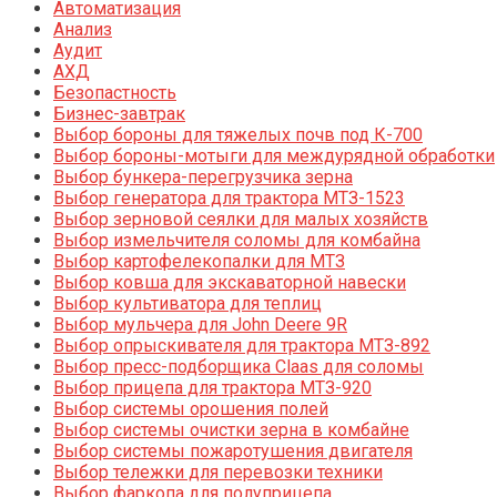
Автоматизация
Анализ
Аудит
АХД
Безопастность
Бизнес-завтрак
Выбор бороны для тяжелых почв под К-700
Выбор бороны-мотыги для междурядной обработки
Выбор бункера-перегрузчика зерна
Выбор генератора для трактора МТЗ-1523
Выбор зерновой сеялки для малых хозяйств
Выбор измельчителя соломы для комбайна
Выбор картофелекопалки для МТЗ
Выбор ковша для экскаваторной навески
Выбор культиватора для теплиц
Выбор мульчера для John Deere 9R
Выбор опрыскивателя для трактора МТЗ-892
Выбор пресс-подборщика Claas для соломы
Выбор прицепа для трактора МТЗ-920
Выбор системы орошения полей
Выбор системы очистки зерна в комбайне
Выбор системы пожаротушения двигателя
Выбор тележки для перевозки техники
Выбор фаркопа для полуприцепа