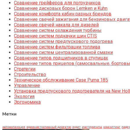
Сравнение грейферов для погрузчиков
Сравнение дисковых борон Lemken и Kuhn
Сравнение комфорта кабин разных брендов
Сравнение свечей зажигания для бензиновых двига
Сравнение свечей накала для дизелей
Сравнение систем охлаждения турбины
Сравнение систем подкачки шин CTIS
Сравнение систем предпускового подогрева
Сравнение систем фильтрации топлива
Сравнение систем централизованной смазки
Сравнение типов подшипников в ступицах
Сравнение типов прицепов (самосвальные, бортовы
Стратегии
Строительство
Техническое обслуживание Case Puma 185
Управление
Установка предпускового подогревателя на New Holl
Экология
Эргономика
Метки
автоматизация
административный директор
аудит
инструменты
консалтинг
лидер