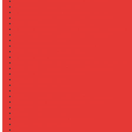
Навесное для внесения жидких удобрений
Навесное для корчевания пней
Навесное для уборки снега (отвал, щетка)
Навесное оборудование для New Holland T8
Настройка давления в гидросистеме
Настройка давления в шинах Michelin для трактора
Настройка жатки подсолнечника на комбайн
Настройка жатки рапса
Настройка оборотов ВОМ для косилки
Настройка работы задней навески
Настройка развала-схождения колес
Настройка ременных передач на пресс-подборщике
Настройка уровня масла в коробке передач
Обзор граблин-ворошилок Kuhn
Обзор зерновозов SAM
Обзор зернопогрузчиков
Обзор измельчителей ветвей
Обзор культиваторов для пропашки целины
Обзор культиваторов для рисовых чеков
Обзор опрыскивателей самоходных
Обзор плуга ПЛН 5-35 для К-744
Обзор плугов оборотных Kverneland
Обзор прикатывающих борон
Обзор прицепов для перевозки крупной техники