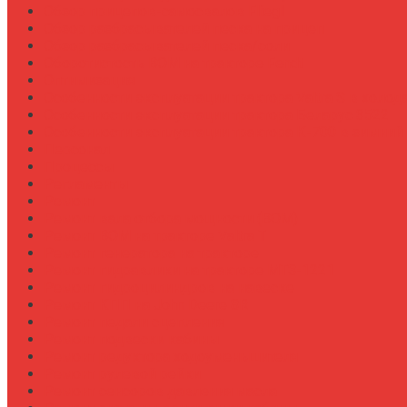
Обзор прицепов-самосвалов Fliegl
Обзор разбрасывателей песка на прицеп
Обзор разбрасывателей песка/соли
Оборотистость ВОМ на тракторе Fendt
Оптимизация
Особенности эксплуатации трактора Valtra S в холод
Особенности эксплуатации трактора Беларус 3522
Особенности эксплуатации трактора К-700 в зимний
Персонал
Процессы
Регламенты
Ремонт
Ремонт вала отбора мощности (ВОМ)
Ремонт ВОМ на тракторе Valtra T
Ремонт генератора на тракторе
Ремонт гидравлики на тракторе МТЗ-1221
Ремонт гидроцилиндров на навеске
Ремонт КПП на John Deere 8R
Ремонт педали сцепления
Ремонт подвески кабины
Ремонт редуктора ходоуменьшителя
Ремонт рулевой рейки
Ремонт сенсоров давления масла