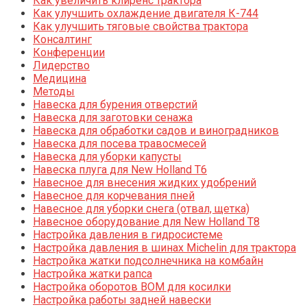
Как увеличить клиренс трактора
Как улучшить охлаждение двигателя К-744
Как улучшить тяговые свойства трактора
Консалтинг
Конференции
Лидерство
Медицина
Методы
Навеска для бурения отверстий
Навеска для заготовки сенажа
Навеска для обработки садов и виноградников
Навеска для посева травосмесей
Навеска для уборки капусты
Навеска плуга для New Holland T6
Навесное для внесения жидких удобрений
Навесное для корчевания пней
Навесное для уборки снега (отвал, щетка)
Навесное оборудование для New Holland T8
Настройка давления в гидросистеме
Настройка давления в шинах Michelin для трактора
Настройка жатки подсолнечника на комбайн
Настройка жатки рапса
Настройка оборотов ВОМ для косилки
Настройка работы задней навески