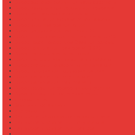
Выбор зерновой сеялки для малых хозяйств
Выбор измельчителя соломы для комбайна
Выбор картофелекопалки для МТЗ
Выбор ковша для экскаваторной навески
Выбор культиватора для теплиц
Выбор мульчера для John Deere 9R
Выбор опрыскивателя для трактора МТЗ-892
Выбор пресс-подборщика Claas для соломы
Выбор прицепа для трактора МТЗ-920
Выбор системы орошения полей
Выбор системы очистки зерна в комбайне
Выбор системы пожаротушения двигателя
Выбор тележки для перевозки техники
Выбор фаркопа для полуприцепа
Выбор фаркопа для трактора МТЗ
Выбор фрезы для обработки междурядий
Выбор фрезы для подготовки почвы
Документация
Закупки и поставщики
Инструменты
Как выбрать блокировку дифференциала
Как выбрать домкрат для полуприцепа
Как выбрать домкрат для трактора
Как выбрать домкратные подставки