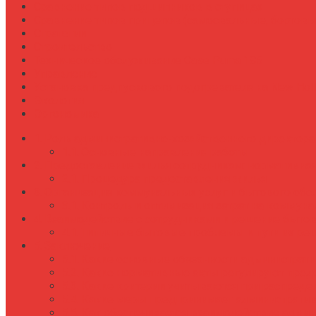
Сравнение типов подшипников в ступицах
Сравнение типов прицепов (самосвальные, бортовы
Стратегии
Строительство
Техническое обслуживание Case Puma 185
Управление
Установка предпускового подогревателя на New Holl
Экология
Эргономика
Роль административно-хозяйственного директор
Основные направления работы
Предоставление жилья сотрудникам: нормативная 
Процедура предоставления жилья
Организация коммунальных услуг и бытового об
Контроль и оптимизация затрат на коммуна
Взаимодействие с сотрудниками и решение быто
Типичные бытовые проблемы и пути их ре
Заключение
Какие основные обязанности администрат
Какие нормативные акты регулируют предо
Какие критерии учитываются при распреде
Какие меры предпринимает административ
Как обеспечивается взаимодействие адми