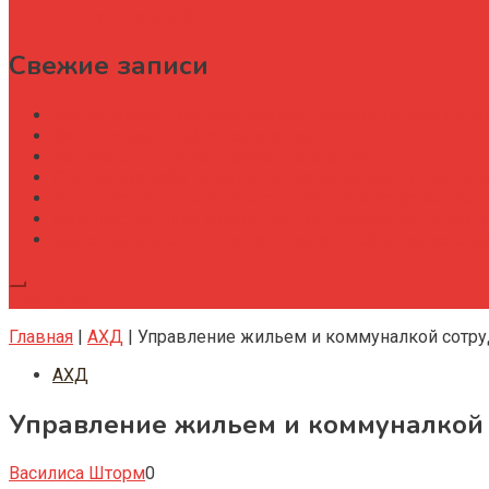
условиями?
Свежие записи
Как строительной организации навести порядок в уч
Как рождается офисное здание
Капитальный ремонт офисных зданий
Специфика работы административно-хозяйственног
Административный директор на производстве элек
Административно хозяйственная деятельность и со
Деловые мероприятия: как создать событие, котор
Подписка
Главная
|
АХД
|
Управление жильем и коммуналкой сотру
АХД
Управление жильем и коммуналкой 
Василиса Шторм
0