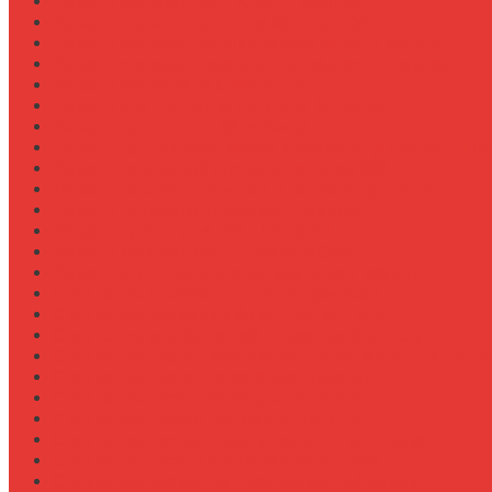
Ремонт системы вентиляции кабины
Ремонт системы впрыска Common Rail
Ремонт системы кондиционирования в кабине
Ремонт системы охлаждения (радиатор, помпа)
Ремонт стартера на Claas Arion
Ремонт сцепления на тракторе МТЗ-320
Ремонт топливного бака (течь)
Ремонт топливного насоса высокого давления (ТНВ
Ремонт топливной системы на Fendt 900
Ремонт топливопроводов высокого давления
Ремонт тормозной системы трактора
Ремонт турбины на John Deere 7R
Ремонт ходовой части трактора Case IH
Ремонт электростеклоподъемников кабины
Сравнение грейферов для погрузчиков
Сравнение дисковых борон Lemken и Kuhn
Сравнение комфорта кабин разных брендов
Сравнение свечей зажигания для бензиновых двига
Сравнение свечей накала для дизелей
Сравнение систем охлаждения турбины
Сравнение систем подкачки шин CTIS
Сравнение систем предпускового подогрева
Сравнение систем фильтрации топлива
Сравнение систем централизованной смазки