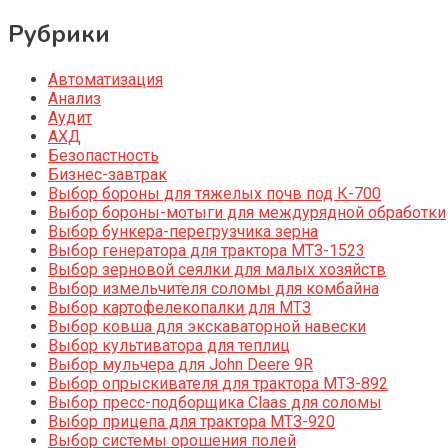
Рубрики
Автоматизация
Анализ
Аудит
АХД
Безопастность
Бизнес-завтрак
Выбор бороны для тяжелых почв под К-700
Выбор бороны-мотыги для междурядной обработки
Выбор бункера-перегрузчика зерна
Выбор генератора для трактора МТЗ-1523
Выбор зерновой сеялки для малых хозяйств
Выбор измельчителя соломы для комбайна
Выбор картофелекопалки для МТЗ
Выбор ковша для экскаваторной навески
Выбор культиватора для теплиц
Выбор мульчера для John Deere 9R
Выбор опрыскивателя для трактора МТЗ-892
Выбор пресс-подборщика Claas для соломы
Выбор прицепа для трактора МТЗ-920
Выбор системы орошения полей