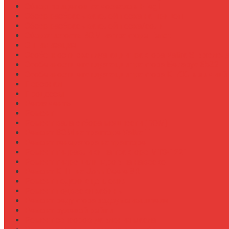
Обзор прицепов-самосвалов Fliegl
Обзор разбрасывателей песка на прицеп
Обзор разбрасывателей песка/соли
Оборотистость ВОМ на тракторе Fendt
Оптимизация
Особенности эксплуатации трактора Valtra S в холод
Особенности эксплуатации трактора Беларус 3522
Особенности эксплуатации трактора К-700 в зимний
Персонал
Процессы
Регламенты
Ремонт
Ремонт вала отбора мощности (ВОМ)
Ремонт ВОМ на тракторе Valtra T
Ремонт генератора на тракторе
Ремонт гидравлики на тракторе МТЗ-1221
Ремонт гидроцилиндров на навеске
Ремонт КПП на John Deere 8R
Ремонт педали сцепления
Ремонт подвески кабины
Ремонт редуктора ходоуменьшителя
Ремонт рулевой рейки
Ремонт сенсоров давления масла