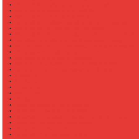
Как выбрать лебедку для трелевки леса
Как выбрать масло для МТЗ-80/82
Как выбрать сиденье оператора
Как выбрать смазочные материалы для ходовой
Как выбрать термостат для двигателя
Как выбрать фильтры (воздушный, топливный, мас
Как заменить масло в двигателе Case IH Magnum
Как подготовить опрыскиватель Berthoud к сезону
Как увеличить грузоподъемность полуприцепа
Как увеличить клиренс трактора
Как улучшить охлаждение двигателя К-744
Как улучшить тяговые свойства трактора
Консалтинг
Конференции
Лидерство
Медицина
Методы
Навеска для бурения отверстий
Навеска для заготовки сенажа
Навеска для обработки садов и виноградников
Навеска для посева травосмесей
Навеска для уборки капусты
Навеска плуга для New Holland T6