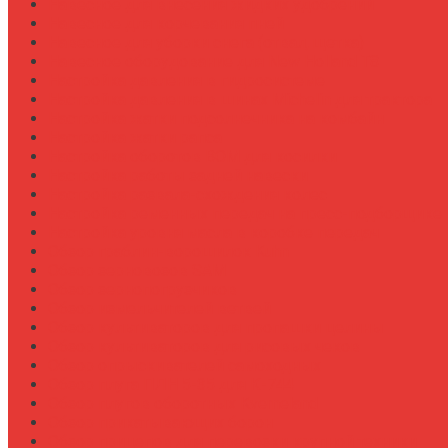
Навесное для внесения жидких удобрений
Навесное для корчевания пней
Навесное для уборки снега (отвал, щетка)
Навесное оборудование для New Holland T8
Настройка давления в гидросистеме
Настройка давления в шинах Michelin для трактора
Настройка жатки подсолнечника на комбайн
Настройка жатки рапса
Настройка оборотов ВОМ для косилки
Настройка работы задней навески
Настройка развала-схождения колес
Настройка ременных передач на пресс-подборщике
Настройка уровня масла в коробке передач
Обзор граблин-ворошилок Kuhn
Обзор зерновозов SAM
Обзор зернопогрузчиков
Обзор измельчителей ветвей
Обзор культиваторов для пропашки целины
Обзор культиваторов для рисовых чеков
Обзор опрыскивателей самоходных
Обзор плуга ПЛН 5-35 для К-744
Обзор плугов оборотных Kverneland
Обзор прикатывающих борон
Обзор прицепов для перевозки крупной техники