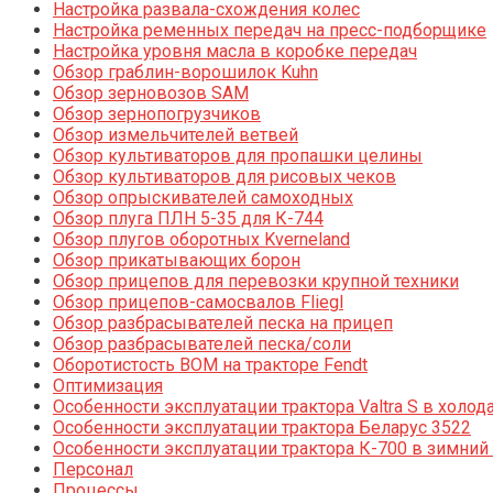
Настройка развала-схождения колес
Настройка ременных передач на пресс-подборщике
Настройка уровня масла в коробке передач
Обзор граблин-ворошилок Kuhn
Обзор зерновозов SAM
Обзор зернопогрузчиков
Обзор измельчителей ветвей
Обзор культиваторов для пропашки целины
Обзор культиваторов для рисовых чеков
Обзор опрыскивателей самоходных
Обзор плуга ПЛН 5-35 для К-744
Обзор плугов оборотных Kverneland
Обзор прикатывающих борон
Обзор прицепов для перевозки крупной техники
Обзор прицепов-самосвалов Fliegl
Обзор разбрасывателей песка на прицеп
Обзор разбрасывателей песка/соли
Оборотистость ВОМ на тракторе Fendt
Оптимизация
Особенности эксплуатации трактора Valtra S в холод
Особенности эксплуатации трактора Беларус 3522
Особенности эксплуатации трактора К-700 в зимний
Персонал
Процессы