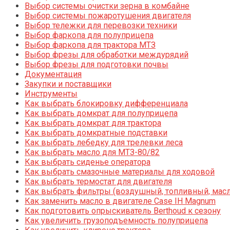
Выбор системы очистки зерна в комбайне
Выбор системы пожаротушения двигателя
Выбор тележки для перевозки техники
Выбор фаркопа для полуприцепа
Выбор фаркопа для трактора МТЗ
Выбор фрезы для обработки междурядий
Выбор фрезы для подготовки почвы
Документация
Закупки и поставщики
Инструменты
Как выбрать блокировку дифференциала
Как выбрать домкрат для полуприцепа
Как выбрать домкрат для трактора
Как выбрать домкратные подставки
Как выбрать лебедку для трелевки леса
Как выбрать масло для МТЗ-80/82
Как выбрать сиденье оператора
Как выбрать смазочные материалы для ходовой
Как выбрать термостат для двигателя
Как выбрать фильтры (воздушный, топливный, мас
Как заменить масло в двигателе Case IH Magnum
Как подготовить опрыскиватель Berthoud к сезону
Как увеличить грузоподъемность полуприцепа