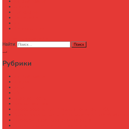
Автоматизация
Анализ
Технологии
Карта сайта
АХД
Конференции
кнопка режима сайта
Найти:
Рубрики
Автоматизация
Анализ
Аудит
АХД
Безопастность
Бизнес-завтрак
Выбор бороны для тяжелых почв под К-700
Выбор бороны-мотыги для междурядной обработки
Выбор бункера-перегрузчика зерна
Выбор генератора для трактора МТЗ-1523