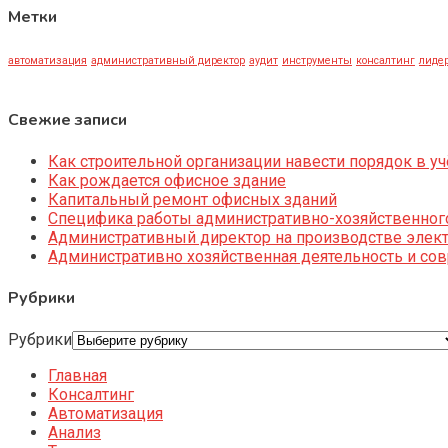
Метки
автоматизация
административный директор
аудит
инструменты
консалтинг
лидер
Свежие записи
Как строительной организации навести порядок в уч
Как рождается офисное здание
Капитальный ремонт офисных зданий
Специфика работы административно-хозяйственног
Административный директор на производстве элек
Административно хозяйственная деятельность и со
Рубрики
Рубрики
Главная
Консалтинг
Автоматизация
Анализ