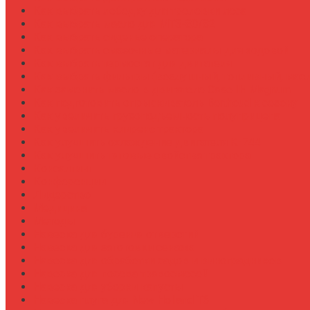
Как выбрать лебедку для трелевки леса
Как выбрать масло для МТЗ-80/82
Как выбрать сиденье оператора
Как выбрать смазочные материалы для ходовой
Как выбрать термостат для двигателя
Как выбрать фильтры (воздушный, топливный, мас
Как заменить масло в двигателе Case IH Magnum
Как подготовить опрыскиватель Berthoud к сезону
Как увеличить грузоподъемность полуприцепа
Как увеличить клиренс трактора
Как улучшить охлаждение двигателя К-744
Как улучшить тяговые свойства трактора
Консалтинг
Конференции
Лидерство
Медицина
Методы
Навеска для бурения отверстий
Навеска для заготовки сенажа
Навеска для обработки садов и виноградников
Навеска для посева травосмесей
Навеска для уборки капусты
Навеска плуга для New Holland T6