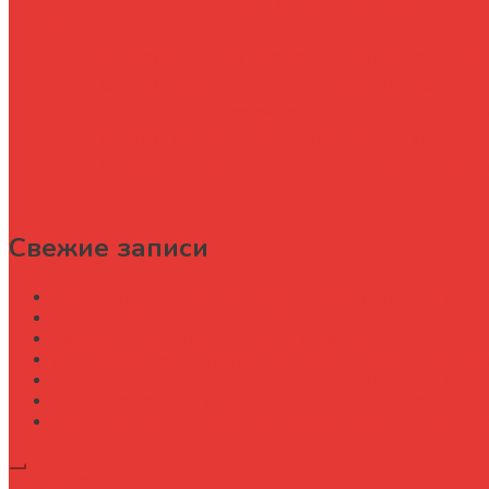
Перспективные направления развития
Заключение
Какие преимущества внедрения чат-ботов
Как правильно интегрировать чат-ботов 
Какие типы задач наиболее эффективно в
Как чат-боты влияют на культуру внутрен
Какие вызовы и риски следует учитывать 
Свежие записи
Как строительной организации навести порядок в уч
Как рождается офисное здание
Капитальный ремонт офисных зданий
Специфика работы административно-хозяйственног
Административный директор на производстве элек
Административно хозяйственная деятельность и со
Деловые мероприятия: как создать событие, котор
Подписка