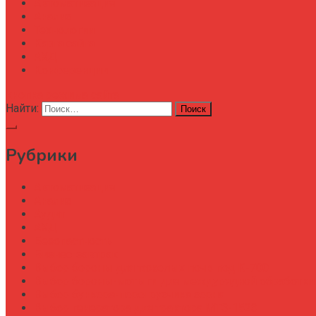
Автоматизация
Анализ
Технологии
Карта сайта
АХД
Конференции
кнопка режима сайта
Найти:
Рубрики
Автоматизация
Анализ
Аудит
АХД
Безопастность
Бизнес-завтрак
Выбор бороны для тяжелых почв под К-700
Выбор бороны-мотыги для междурядной обработки
Выбор бункера-перегрузчика зерна
Выбор генератора для трактора МТЗ-1523