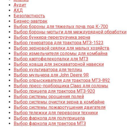
Аудит
АХД
Безопастность
Бизнес-завтрак
Выбор бороны для тяжелых почв под К-700
Выбор бороны-мотыги для междурядной обработки
Выбор бункера-перегрузчика зерна
Выбор генератора для трактора МТЗ-1523
Выбор зерновой сеялки для малых хозяйств
Выбор измельчителя соломы для комбайна
Выбор картофелекопалки для МТЗ
Выбор ковша для экскаваторной навески
Выбор культиватора для теплиц
Выбор мульчера для John Deere 9R
Выбор опрыскивателя для трактора МТЗ-892
Выбор пресс-подборщика Claas для соломы
Выбор прицепа для трактора МТЗ-920
Выбор системы орошения полей
Выбор системы очистки зерна в комбайне
Выбор системы пожаротушения двигателя
Выбор тележки для перевозки техники
Выбор фаркопа для полуприцепа
Выбор фаркопа для трактора МТЗ