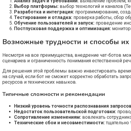
Анализ задач и требований:
выявление проблем, ко
Выбор платформы:
выбор технологий и каналов (Tele
Разработка и интеграция:
программирование, созда
Тестирование и отладка:
проверка работы, сбор об
Обучение пользователей и запуск:
проведение инс
Постпусковая поддержка и оптимизация:
монитори
Возможные трудности и способы их
Несмотря на все преимущества, внедрение чат-ботов мо
сценариев и ограниченность понимания естественной ре
Для решения этой проблемы важно инвестировать время 
на случай, если бот не сможет корректно обработать за
ресурсов и технических навыков.
Типичные сложности и рекомендации
Низкий уровень точности распознавания запросов
Недостаток пользовательской подготовки:
провод
Сопротивление изменениям:
вовлекать сотруднико
Технические сбои и несовместимости:
тщательно 