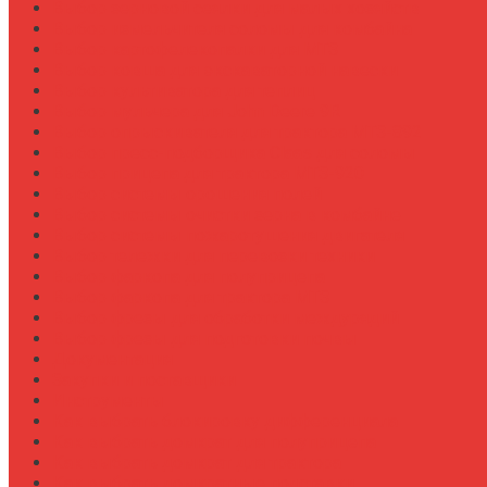
Выбор зерновой сеялки для малых хозяйств
Выбор измельчителя соломы для комбайна
Выбор картофелекопалки для МТЗ
Выбор ковша для экскаваторной навески
Выбор культиватора для теплиц
Выбор мульчера для John Deere 9R
Выбор опрыскивателя для трактора МТЗ-892
Выбор пресс-подборщика Claas для соломы
Выбор прицепа для трактора МТЗ-920
Выбор системы орошения полей
Выбор системы очистки зерна в комбайне
Выбор системы пожаротушения двигателя
Выбор тележки для перевозки техники
Выбор фаркопа для полуприцепа
Выбор фаркопа для трактора МТЗ
Выбор фрезы для обработки междурядий
Выбор фрезы для подготовки почвы
Документация
Закупки и поставщики
Инструменты
Как выбрать блокировку дифференциала
Как выбрать домкрат для полуприцепа
Как выбрать домкрат для трактора
Как выбрать домкратные подставки