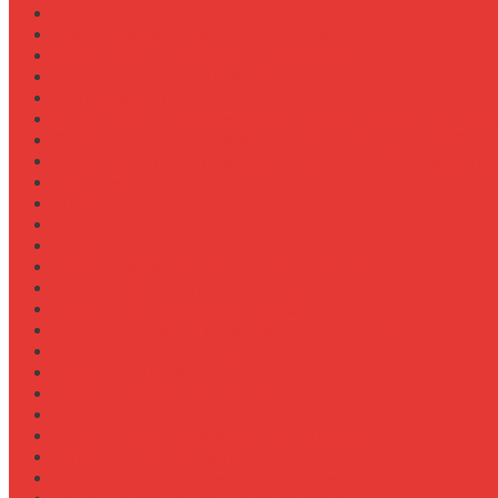
Обзор прицепов-самосвалов Fliegl
Обзор разбрасывателей песка на прицеп
Обзор разбрасывателей песка/соли
Оборотистость ВОМ на тракторе Fendt
Оптимизация
Особенности эксплуатации трактора Valtra S в холод
Особенности эксплуатации трактора Беларус 3522
Особенности эксплуатации трактора К-700 в зимний
Персонал
Процессы
Регламенты
Ремонт
Ремонт вала отбора мощности (ВОМ)
Ремонт ВОМ на тракторе Valtra T
Ремонт генератора на тракторе
Ремонт гидравлики на тракторе МТЗ-1221
Ремонт гидроцилиндров на навеске
Ремонт КПП на John Deere 8R
Ремонт педали сцепления
Ремонт подвески кабины
Ремонт редуктора ходоуменьшителя
Ремонт рулевой рейки
Ремонт сенсоров давления масла