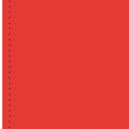
Навесное для внесения жидких удобрений
Навесное для корчевания пней
Навесное для уборки снега (отвал, щетка)
Навесное оборудование для New Holland T8
Настройка давления в гидросистеме
Настройка давления в шинах Michelin для трактора
Настройка жатки подсолнечника на комбайн
Настройка жатки рапса
Настройка оборотов ВОМ для косилки
Настройка работы задней навески
Настройка развала-схождения колес
Настройка ременных передач на пресс-подборщике
Настройка уровня масла в коробке передач
Обзор граблин-ворошилок Kuhn
Обзор зерновозов SAM
Обзор зернопогрузчиков
Обзор измельчителей ветвей
Обзор культиваторов для пропашки целины
Обзор культиваторов для рисовых чеков
Обзор опрыскивателей самоходных
Обзор плуга ПЛН 5-35 для К-744
Обзор плугов оборотных Kverneland
Обзор прикатывающих борон
Обзор прицепов для перевозки крупной техники