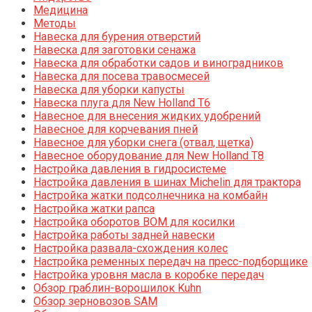
Медицина
Методы
Навеска для бурения отверстий
Навеска для заготовки сенажа
Навеска для обработки садов и виноградников
Навеска для посева травосмесей
Навеска для уборки капусты
Навеска плуга для New Holland T6
Навесное для внесения жидких удобрений
Навесное для корчевания пней
Навесное для уборки снега (отвал, щетка)
Навесное оборудование для New Holland T8
Настройка давления в гидросистеме
Настройка давления в шинах Michelin для трактора
Настройка жатки подсолнечника на комбайн
Настройка жатки рапса
Настройка оборотов ВОМ для косилки
Настройка работы задней навески
Настройка развала-схождения колес
Настройка ременных передач на пресс-подборщике
Настройка уровня масла в коробке передач
Обзор граблин-ворошилок Kuhn
Обзор зерновозов SAM