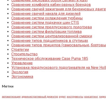
Сравнение дисковых борон Lemken и Kuhn
Сравнение комфорта кабин разных брендов
Сравнение свечей зажигания для бензиновых двига
Сравнение свечей накала для дизелей
Сравнение систем охлаждения турбины
Сравнение систем подкачки шин CTIS
Сравнение систем предпускового подогрева
Сравнение систем фильтрации топлива
Сравнение систем централизованной смазки
Сравнение типов подшипников в ступицах
Сравнение типов прицепов (самосвальные, бортовы
Стратегии
Строительство
Техническое обслуживание Case Puma 185
Управление
Установка предпускового подогревателя на New Holl
Экология
Эргономика
Метки
автоматизация
административный директор
аудит
инструменты
консалтинг
лидер