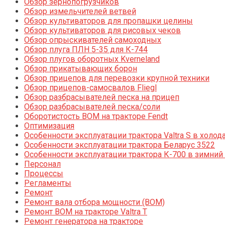
Обзор зернопогрузчиков
Обзор измельчителей ветвей
Обзор культиваторов для пропашки целины
Обзор культиваторов для рисовых чеков
Обзор опрыскивателей самоходных
Обзор плуга ПЛН 5-35 для К-744
Обзор плугов оборотных Kverneland
Обзор прикатывающих борон
Обзор прицепов для перевозки крупной техники
Обзор прицепов-самосвалов Fliegl
Обзор разбрасывателей песка на прицеп
Обзор разбрасывателей песка/соли
Оборотистость ВОМ на тракторе Fendt
Оптимизация
Особенности эксплуатации трактора Valtra S в холод
Особенности эксплуатации трактора Беларус 3522
Особенности эксплуатации трактора К-700 в зимний
Персонал
Процессы
Регламенты
Ремонт
Ремонт вала отбора мощности (ВОМ)
Ремонт ВОМ на тракторе Valtra T
Ремонт генератора на тракторе