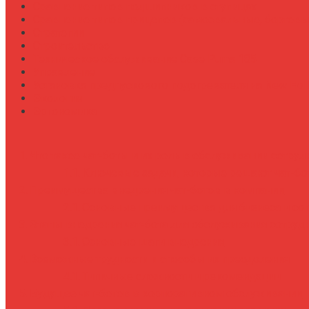
Сравнение типов подшипников в ступицах
Сравнение типов прицепов (самосвальные, бортовы
Стратегии
Строительство
Техническое обслуживание Case Puma 185
Управление
Установка предпускового подогревателя на New Holl
Экология
Эргономика
Что такое чат-боты и их роль в обслуживании сотру
Ключевые задачи, которые решают чат-бо
Преимущества внедрения чат-ботов в компании
Основные преимущества для бизнеса и со
Этапы внедрения чат-бота для обслуживания сотруд
Основные шаги внедрения
Возможные трудности и способы их преодоления
Типичные сложности и рекомендации
Будущее чат-ботов в корпоративном обслуживании