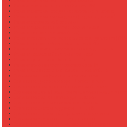
Ремонт системы вентиляции кабины
Ремонт системы впрыска Common Rail
Ремонт системы кондиционирования в кабине
Ремонт системы охлаждения (радиатор, помпа)
Ремонт стартера на Claas Arion
Ремонт сцепления на тракторе МТЗ-320
Ремонт топливного бака (течь)
Ремонт топливного насоса высокого давления (ТНВ
Ремонт топливной системы на Fendt 900
Ремонт топливопроводов высокого давления
Ремонт тормозной системы трактора
Ремонт турбины на John Deere 7R
Ремонт ходовой части трактора Case IH
Ремонт электростеклоподъемников кабины
Сравнение грейферов для погрузчиков
Сравнение дисковых борон Lemken и Kuhn
Сравнение комфорта кабин разных брендов
Сравнение свечей зажигания для бензиновых двига
Сравнение свечей накала для дизелей
Сравнение систем охлаждения турбины
Сравнение систем подкачки шин CTIS
Сравнение систем предпускового подогрева
Сравнение систем фильтрации топлива
Сравнение систем централизованной смазки