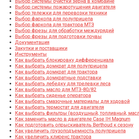
Выбор системы очистки зерна в комбайне
Выбор системы пожаротушения двигателя
Выбор тележки для перевозки техники
Выбор фаркопа для полуприцепа
Выбор фаркопа для трактора МТЗ
Выбор фрезы для обработки междурядий
Выбор фрезы для подготовки почвы
Документация
Закупки и поставщики
Инструменты
Как выбрать блокировку дифференциала
Как выбрать домкрат для полуприцепа
Как выбрать домкрат для трактора
Как выбрать домкратные подставки
Как выбрать лебедку для трелевки леса
Как выбрать масло для МТЗ-80/82
Как выбрать сиденье оператора
Как выбрать смазочные материалы для ходовой
Как выбрать термостат для двигателя
Как выбрать фильтры (воздушный, топливный, мас
Как заменить масло в двигателе Case IH Magnum
Как подготовить опрыскиватель Berthoud к сезону
Как увеличить грузоподъемность полуприцепа
Как увеличить клиренс трактора