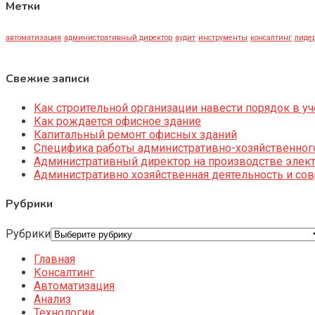
Метки
автоматизация
административный директор
аудит
инструменты
консалтинг
лидер
Свежие записи
Как строительной организации навести порядок в уч
Как рождается офисное здание
Капитальный ремонт офисных зданий
Специфика работы административно-хозяйственног
Административный директор на производстве элек
Административно хозяйственная деятельность и со
Рубрики
Рубрики
Главная
Консалтинг
Автоматизация
Анализ
Технологии