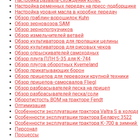
Настройка развала-схождения колес
Настройка ременных передач на пресс-подборщике
Настройка уровня масла в коробке передач
Обзор граблин-ворошилок Kuhn
Обзор зерновозов SAM
Обзор зернопогрузчиков
Обзор измельчителей ветвей
Обзор культиваторов для пропашки целины
Обзор культиваторов для рисовых чеков
Обзор опрыскивателей самоходных
Обзор плуга ПЛН 5-35 для К-744
Обзор плугов оборотных Kverneland
Обзор прикатывающих борон
Обзор прицепов для перевозки крупной техники
Обзор прицепов-самосвалов Fliegl
Обзор разбрасывателей песка на прицеп
Обзор разбрасывателей песка/соли
Оборотистость ВОМ на тракторе Fendt
Оптимизация
Особенности эксплуатации трактора Valtra S в холод
Особенности эксплуатации трактора Беларус 3522
Особенности эксплуатации трактора К-700 в зимний
Персонал
Процессы