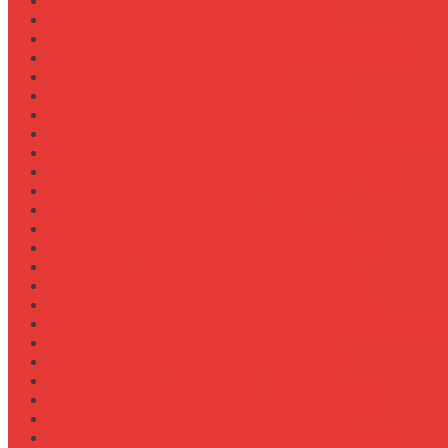
Ремонт системы вентиляции кабины
Ремонт системы впрыска Common Rail
Ремонт системы кондиционирования в кабине
Ремонт системы охлаждения (радиатор, помпа)
Ремонт стартера на Claas Arion
Ремонт сцепления на тракторе МТЗ-320
Ремонт топливного бака (течь)
Ремонт топливного насоса высокого давления (ТНВ
Ремонт топливной системы на Fendt 900
Ремонт топливопроводов высокого давления
Ремонт тормозной системы трактора
Ремонт турбины на John Deere 7R
Ремонт ходовой части трактора Case IH
Ремонт электростеклоподъемников кабины
Сравнение грейферов для погрузчиков
Сравнение дисковых борон Lemken и Kuhn
Сравнение комфорта кабин разных брендов
Сравнение свечей зажигания для бензиновых двига
Сравнение свечей накала для дизелей
Сравнение систем охлаждения турбины
Сравнение систем подкачки шин CTIS
Сравнение систем предпускового подогрева
Сравнение систем фильтрации топлива
Сравнение систем централизованной смазки