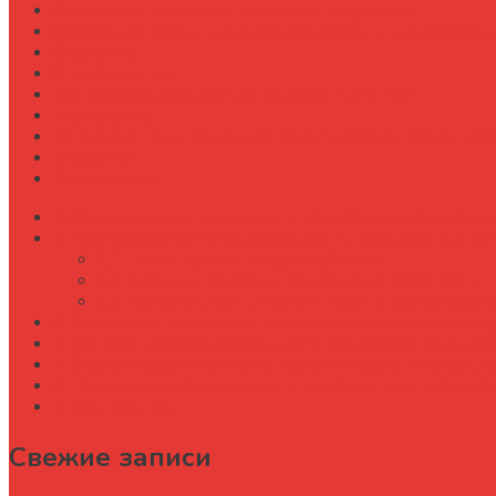
Сравнение типов подшипников в ступицах
Сравнение типов прицепов (самосвальные, бортовы
Стратегии
Строительство
Техническое обслуживание Case Puma 185
Управление
Установка предпускового подогревателя на New Holl
Экология
Эргономика
Современные тенденции в разработке материалов
Преимущества использования инновационных мате
Повышенная износостойкость
Улучшенная фильтрационная способность
Герметичность и устойчивость к химическ
Ключевые материалы, используемые в производс
Технологические особенности производства инн
Экологические аспекты и устойчивость инноваци
Примеры использования инновационных материа
Заключение
Свежие записи