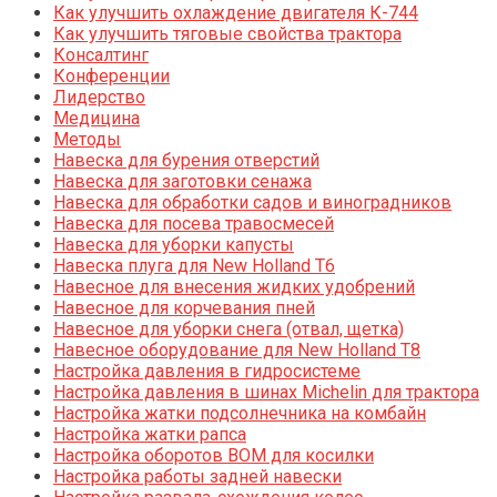
Как улучшить охлаждение двигателя К-744
Как улучшить тяговые свойства трактора
Консалтинг
Конференции
Лидерство
Медицина
Методы
Навеска для бурения отверстий
Навеска для заготовки сенажа
Навеска для обработки садов и виноградников
Навеска для посева травосмесей
Навеска для уборки капусты
Навеска плуга для New Holland T6
Навесное для внесения жидких удобрений
Навесное для корчевания пней
Навесное для уборки снега (отвал, щетка)
Навесное оборудование для New Holland T8
Настройка давления в гидросистеме
Настройка давления в шинах Michelin для трактора
Настройка жатки подсолнечника на комбайн
Настройка жатки рапса
Настройка оборотов ВОМ для косилки
Настройка работы задней навески