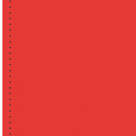
Навесное для внесения жидких удобрений
Навесное для корчевания пней
Навесное для уборки снега (отвал, щетка)
Навесное оборудование для New Holland T8
Настройка давления в гидросистеме
Настройка давления в шинах Michelin для трактора
Настройка жатки подсолнечника на комбайн
Настройка жатки рапса
Настройка оборотов ВОМ для косилки
Настройка работы задней навески
Настройка развала-схождения колес
Настройка ременных передач на пресс-подборщике
Настройка уровня масла в коробке передач
Обзор граблин-ворошилок Kuhn
Обзор зерновозов SAM
Обзор зернопогрузчиков
Обзор измельчителей ветвей
Обзор культиваторов для пропашки целины
Обзор культиваторов для рисовых чеков
Обзор опрыскивателей самоходных
Обзор плуга ПЛН 5-35 для К-744
Обзор плугов оборотных Kverneland
Обзор прикатывающих борон
Обзор прицепов для перевозки крупной техники