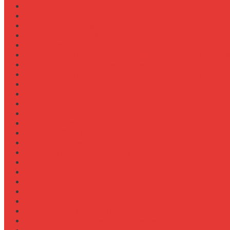
Обзор прицепов-самосвалов Fliegl
Обзор разбрасывателей песка на прицеп
Обзор разбрасывателей песка/соли
Оборотистость ВОМ на тракторе Fendt
Оптимизация
Особенности эксплуатации трактора Valtra S в холод
Особенности эксплуатации трактора Беларус 3522
Особенности эксплуатации трактора К-700 в зимний
Персонал
Процессы
Регламенты
Ремонт
Ремонт вала отбора мощности (ВОМ)
Ремонт ВОМ на тракторе Valtra T
Ремонт генератора на тракторе
Ремонт гидравлики на тракторе МТЗ-1221
Ремонт гидроцилиндров на навеске
Ремонт КПП на John Deere 8R
Ремонт педали сцепления
Ремонт подвески кабины
Ремонт редуктора ходоуменьшителя
Ремонт рулевой рейки
Ремонт сенсоров давления масла