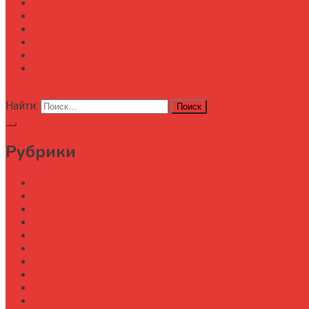
Автоматизация
Анализ
Технологии
Карта сайта
АХД
Конференции
кнопка режима сайта
Найти:
Рубрики
Автоматизация
Анализ
Аудит
АХД
Безопастность
Бизнес-завтрак
Выбор бороны для тяжелых почв под К-700
Выбор бороны-мотыги для междурядной обработки
Выбор бункера-перегрузчика зерна
Выбор генератора для трактора МТЗ-1523