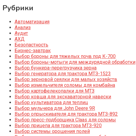
Рубрики
Автоматизация
Анализ
Аудит
АХД
Безопастность
Бизнес-завтрак
Выбор бороны для тяжелых почв под К-700
Выбор бороны-мотыги для междурядной обработки
Выбор бункера-перегрузчика зерна
Выбор генератора для трактора МТЗ-1523
Выбор зерновой сеялки для малых хозяйств
Выбор измельчителя соломы для комбайна
Выбор картофелекопалки для МТЗ
Выбор ковша для экскаваторной навески
Выбор культиватора для теплиц
Выбор мульчера для John Deere 9R
Выбор опрыскивателя для трактора МТЗ-892
Выбор пресс-подборщика Claas для соломы
Выбор прицепа для трактора МТЗ-920
Выбор системы орошения полей