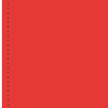
Как выбрать лебедку для трелевки леса
Как выбрать масло для МТЗ-80/82
Как выбрать сиденье оператора
Как выбрать смазочные материалы для ходовой
Как выбрать термостат для двигателя
Как выбрать фильтры (воздушный, топливный, мас
Как заменить масло в двигателе Case IH Magnum
Как подготовить опрыскиватель Berthoud к сезону
Как увеличить грузоподъемность полуприцепа
Как увеличить клиренс трактора
Как улучшить охлаждение двигателя К-744
Как улучшить тяговые свойства трактора
Консалтинг
Конференции
Лидерство
Медицина
Методы
Навеска для бурения отверстий
Навеска для заготовки сенажа
Навеска для обработки садов и виноградников
Навеска для посева травосмесей
Навеска для уборки капусты
Навеска плуга для New Holland T6