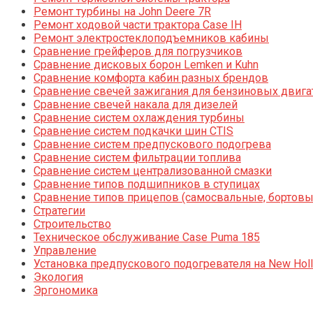
Ремонт турбины на John Deere 7R
Ремонт ходовой части трактора Case IH
Ремонт электростеклоподъемников кабины
Сравнение грейферов для погрузчиков
Сравнение дисковых борон Lemken и Kuhn
Сравнение комфорта кабин разных брендов
Сравнение свечей зажигания для бензиновых двига
Сравнение свечей накала для дизелей
Сравнение систем охлаждения турбины
Сравнение систем подкачки шин CTIS
Сравнение систем предпускового подогрева
Сравнение систем фильтрации топлива
Сравнение систем централизованной смазки
Сравнение типов подшипников в ступицах
Сравнение типов прицепов (самосвальные, бортовы
Стратегии
Строительство
Техническое обслуживание Case Puma 185
Управление
Установка предпускового подогревателя на New Holl
Экология
Эргономика