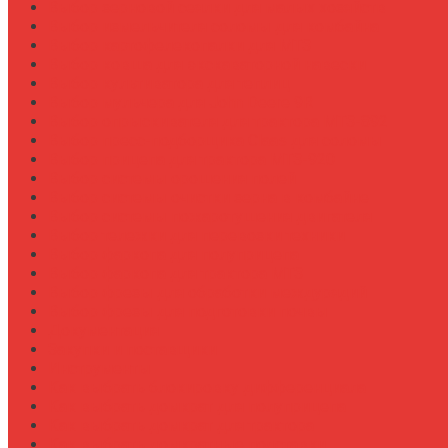
Выбор зерновой сеялки для малых хозяйств
Выбор измельчителя соломы для комбайна
Выбор картофелекопалки для МТЗ
Выбор ковша для экскаваторной навески
Выбор культиватора для теплиц
Выбор мульчера для John Deere 9R
Выбор опрыскивателя для трактора МТЗ-892
Выбор пресс-подборщика Claas для соломы
Выбор прицепа для трактора МТЗ-920
Выбор системы орошения полей
Выбор системы очистки зерна в комбайне
Выбор системы пожаротушения двигателя
Выбор тележки для перевозки техники
Выбор фаркопа для полуприцепа
Выбор фаркопа для трактора МТЗ
Выбор фрезы для обработки междурядий
Выбор фрезы для подготовки почвы
Документация
Закупки и поставщики
Инструменты
Как выбрать блокировку дифференциала
Как выбрать домкрат для полуприцепа
Как выбрать домкрат для трактора
Как выбрать домкратные подставки