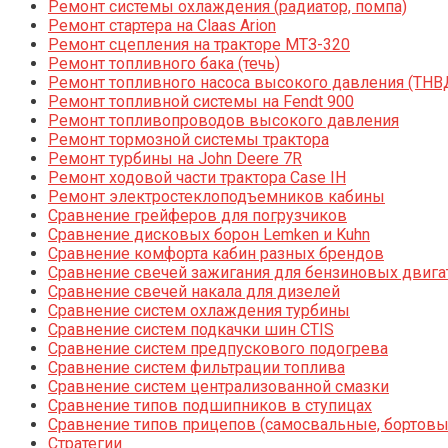
Ремонт системы охлаждения (радиатор, помпа)
Ремонт стартера на Claas Arion
Ремонт сцепления на тракторе МТЗ-320
Ремонт топливного бака (течь)
Ремонт топливного насоса высокого давления (ТНВ
Ремонт топливной системы на Fendt 900
Ремонт топливопроводов высокого давления
Ремонт тормозной системы трактора
Ремонт турбины на John Deere 7R
Ремонт ходовой части трактора Case IH
Ремонт электростеклоподъемников кабины
Сравнение грейферов для погрузчиков
Сравнение дисковых борон Lemken и Kuhn
Сравнение комфорта кабин разных брендов
Сравнение свечей зажигания для бензиновых двига
Сравнение свечей накала для дизелей
Сравнение систем охлаждения турбины
Сравнение систем подкачки шин CTIS
Сравнение систем предпускового подогрева
Сравнение систем фильтрации топлива
Сравнение систем централизованной смазки
Сравнение типов подшипников в ступицах
Сравнение типов прицепов (самосвальные, бортовы
Стратегии