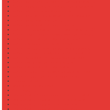
Выбор зерновой сеялки для малых хозяйств
Выбор измельчителя соломы для комбайна
Выбор картофелекопалки для МТЗ
Выбор ковша для экскаваторной навески
Выбор культиватора для теплиц
Выбор мульчера для John Deere 9R
Выбор опрыскивателя для трактора МТЗ-892
Выбор пресс-подборщика Claas для соломы
Выбор прицепа для трактора МТЗ-920
Выбор системы орошения полей
Выбор системы очистки зерна в комбайне
Выбор системы пожаротушения двигателя
Выбор тележки для перевозки техники
Выбор фаркопа для полуприцепа
Выбор фаркопа для трактора МТЗ
Выбор фрезы для обработки междурядий
Выбор фрезы для подготовки почвы
Документация
Закупки и поставщики
Инструменты
Как выбрать блокировку дифференциала
Как выбрать домкрат для полуприцепа
Как выбрать домкрат для трактора
Как выбрать домкратные подставки