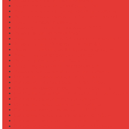
Ремонт системы вентиляции кабины
Ремонт системы впрыска Common Rail
Ремонт системы кондиционирования в кабине
Ремонт системы охлаждения (радиатор, помпа)
Ремонт стартера на Claas Arion
Ремонт сцепления на тракторе МТЗ-320
Ремонт топливного бака (течь)
Ремонт топливного насоса высокого давления (ТНВ
Ремонт топливной системы на Fendt 900
Ремонт топливопроводов высокого давления
Ремонт тормозной системы трактора
Ремонт турбины на John Deere 7R
Ремонт ходовой части трактора Case IH
Ремонт электростеклоподъемников кабины
Сравнение грейферов для погрузчиков
Сравнение дисковых борон Lemken и Kuhn
Сравнение комфорта кабин разных брендов
Сравнение свечей зажигания для бензиновых двига
Сравнение свечей накала для дизелей
Сравнение систем охлаждения турбины
Сравнение систем подкачки шин CTIS
Сравнение систем предпускового подогрева
Сравнение систем фильтрации топлива
Сравнение систем централизованной смазки