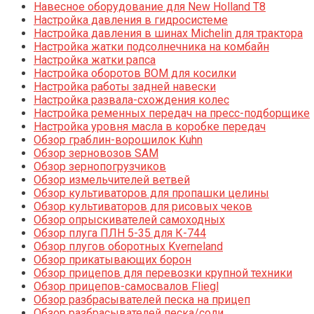
Навесное оборудование для New Holland T8
Настройка давления в гидросистеме
Настройка давления в шинах Michelin для трактора
Настройка жатки подсолнечника на комбайн
Настройка жатки рапса
Настройка оборотов ВОМ для косилки
Настройка работы задней навески
Настройка развала-схождения колес
Настройка ременных передач на пресс-подборщике
Настройка уровня масла в коробке передач
Обзор граблин-ворошилок Kuhn
Обзор зерновозов SAM
Обзор зернопогрузчиков
Обзор измельчителей ветвей
Обзор культиваторов для пропашки целины
Обзор культиваторов для рисовых чеков
Обзор опрыскивателей самоходных
Обзор плуга ПЛН 5-35 для К-744
Обзор плугов оборотных Kverneland
Обзор прикатывающих борон
Обзор прицепов для перевозки крупной техники
Обзор прицепов-самосвалов Fliegl
Обзор разбрасывателей песка на прицеп
Обзор разбрасывателей песка/соли