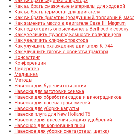
Как выбрать сиденье оператора
Как выбрать смазочные материалы для ходовой
Как выбрать термостат для двигателя
Как выбрать фильтры (воздушный, топливный, мас
Как заменить масло в двигателе Case IH Magnum
Как подготовить опрыскиватель Berthoud к сезону
Как увеличить грузоподъемность полуприцепа
Как увеличить клиренс трактора
Как улучшить охлаждение двигателя К-744
Как улучшить тяговые свойства трактора
Консалтинг
Конференции
Лидерство
Медицина
Методы
Навеска для бурения отверстий
Навеска для заготовки сенажа
Навеска для обработки садов и виноградников
Навеска для посева травосмесей
Навеска для уборки капусты
Навеска плуга для New Holland T6
Навесное для внесения жидких удобрений
Навесное для корчевания пней
Навесное для уборки снега (отвал, щетка)