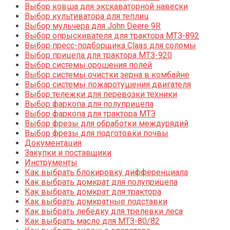
Выбор ковша для экскаваторной навески
Выбор культиватора для теплиц
Выбор мульчера для John Deere 9R
Выбор опрыскивателя для трактора МТЗ-892
Выбор пресс-подборщика Claas для соломы
Выбор прицепа для трактора МТЗ-920
Выбор системы орошения полей
Выбор системы очистки зерна в комбайне
Выбор системы пожаротушения двигателя
Выбор тележки для перевозки техники
Выбор фаркопа для полуприцепа
Выбор фаркопа для трактора МТЗ
Выбор фрезы для обработки междурядий
Выбор фрезы для подготовки почвы
Документация
Закупки и поставщики
Инструменты
Как выбрать блокировку дифференциала
Как выбрать домкрат для полуприцепа
Как выбрать домкрат для трактора
Как выбрать домкратные подставки
Как выбрать лебедку для трелевки леса
Как выбрать масло для МТЗ-80/82