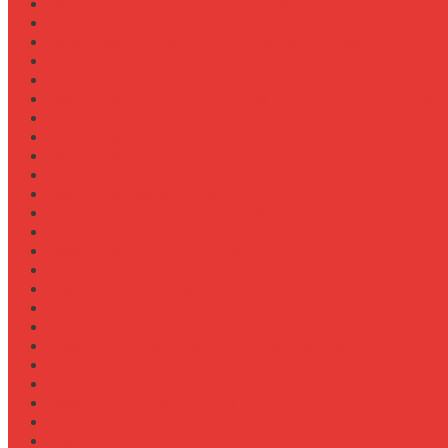
Навесное для внесения жидких удобрений
Навесное для корчевания пней
Навесное для уборки снега (отвал, щетка)
Навесное оборудование для New Holland T8
Настройка давления в гидросистеме
Настройка давления в шинах Michelin для трактора
Настройка жатки подсолнечника на комбайн
Настройка жатки рапса
Настройка оборотов ВОМ для косилки
Настройка работы задней навески
Настройка развала-схождения колес
Настройка ременных передач на пресс-подборщике
Настройка уровня масла в коробке передач
Обзор граблин-ворошилок Kuhn
Обзор зерновозов SAM
Обзор зернопогрузчиков
Обзор измельчителей ветвей
Обзор культиваторов для пропашки целины
Обзор культиваторов для рисовых чеков
Обзор опрыскивателей самоходных
Обзор плуга ПЛН 5-35 для К-744
Обзор плугов оборотных Kverneland
Обзор прикатывающих борон
Обзор прицепов для перевозки крупной техники