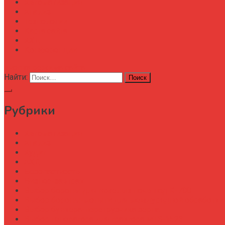
Автоматизация
Анализ
Технологии
Карта сайта
АХД
Конференции
кнопка режима сайта
Найти:
Рубрики
Автоматизация
Анализ
Аудит
АХД
Безопастность
Бизнес-завтрак
Выбор бороны для тяжелых почв под К-700
Выбор бороны-мотыги для междурядной обработки
Выбор бункера-перегрузчика зерна
Выбор генератора для трактора МТЗ-1523