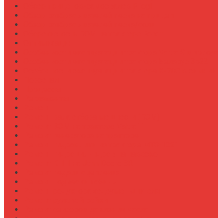
Обзор прицепов-самосвалов Fliegl
Обзор разбрасывателей песка на прицеп
Обзор разбрасывателей песка/соли
Оборотистость ВОМ на тракторе Fendt
Оптимизация
Особенности эксплуатации трактора Valtra S в холод
Особенности эксплуатации трактора Беларус 3522
Особенности эксплуатации трактора К-700 в зимний
Персонал
Процессы
Регламенты
Ремонт
Ремонт вала отбора мощности (ВОМ)
Ремонт ВОМ на тракторе Valtra T
Ремонт генератора на тракторе
Ремонт гидравлики на тракторе МТЗ-1221
Ремонт гидроцилиндров на навеске
Ремонт КПП на John Deere 8R
Ремонт педали сцепления
Ремонт подвески кабины
Ремонт редуктора ходоуменьшителя
Ремонт рулевой рейки
Ремонт сенсоров давления масла