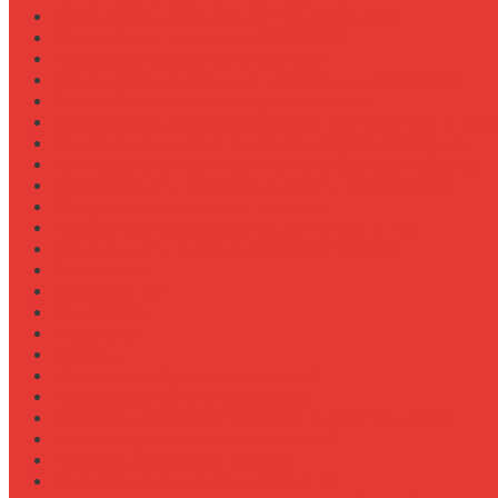
Как выбрать лебедку для трелевки леса
Как выбрать масло для МТЗ-80/82
Как выбрать сиденье оператора
Как выбрать смазочные материалы для ходовой
Как выбрать термостат для двигателя
Как выбрать фильтры (воздушный, топливный, мас
Как заменить масло в двигателе Case IH Magnum
Как подготовить опрыскиватель Berthoud к сезону
Как увеличить грузоподъемность полуприцепа
Как увеличить клиренс трактора
Как улучшить охлаждение двигателя К-744
Как улучшить тяговые свойства трактора
Консалтинг
Конференции
Лидерство
Медицина
Методы
Навеска для бурения отверстий
Навеска для заготовки сенажа
Навеска для обработки садов и виноградников
Навеска для посева травосмесей
Навеска для уборки капусты
Навеска плуга для New Holland T6