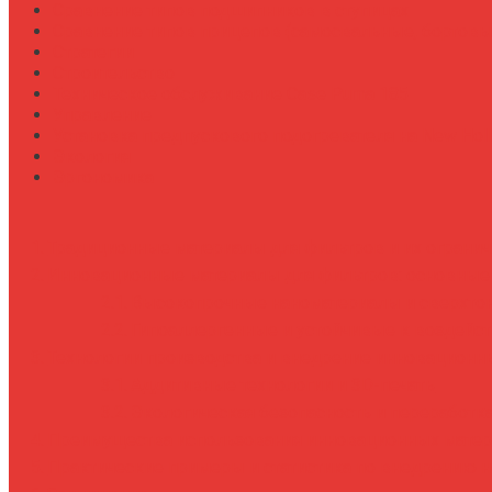
Сравнение типов подшипников в ступицах
Сравнение типов прицепов (самосвальные, бортовы
Стратегии
Строительство
Техническое обслуживание Case Puma 185
Управление
Установка предпускового подогревателя на New Holl
Экология
Эргономика
Традиционные материалы для фильтров и их ограни
Инновационные материалы для фильтров: основные 
Высокопрочные наноматериалы и сверхто
Гипоаллергенные и устойчивые к воздейс
Технологии производства и внедрение инновационн
Аддитивные технологии и 3D-печать
Экологическая безопасность и переработк
Преимущества использования инновационных матер
Практические примеры и статистика по внедрению 