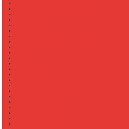
Обзор прицепов-самосвалов Fliegl
Обзор разбрасывателей песка на прицеп
Обзор разбрасывателей песка/соли
Оборотистость ВОМ на тракторе Fendt
Оптимизация
Особенности эксплуатации трактора Valtra S в холод
Особенности эксплуатации трактора Беларус 3522
Особенности эксплуатации трактора К-700 в зимний
Персонал
Процессы
Регламенты
Ремонт
Ремонт вала отбора мощности (ВОМ)
Ремонт ВОМ на тракторе Valtra T
Ремонт генератора на тракторе
Ремонт гидравлики на тракторе МТЗ-1221
Ремонт гидроцилиндров на навеске
Ремонт КПП на John Deere 8R
Ремонт педали сцепления
Ремонт подвески кабины
Ремонт редуктора ходоуменьшителя
Ремонт рулевой рейки
Ремонт сенсоров давления масла