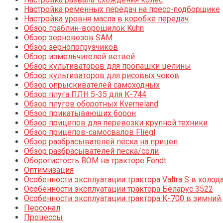
Настройка ременных передач на пресс-подборщике
Настройка уровня масла в коробке передач
Обзор граблин-ворошилок Kuhn
Обзор зерновозов SAM
Обзор зернопогрузчиков
Обзор измельчителей ветвей
Обзор культиваторов для пропашки целины
Обзор культиваторов для рисовых чеков
Обзор опрыскивателей самоходных
Обзор плуга ПЛН 5-35 для К-744
Обзор плугов оборотных Kverneland
Обзор прикатывающих борон
Обзор прицепов для перевозки крупной техники
Обзор прицепов-самосвалов Fliegl
Обзор разбрасывателей песка на прицеп
Обзор разбрасывателей песка/соли
Оборотистость ВОМ на тракторе Fendt
Оптимизация
Особенности эксплуатации трактора Valtra S в холод
Особенности эксплуатации трактора Беларус 3522
Особенности эксплуатации трактора К-700 в зимний
Персонал
Процессы