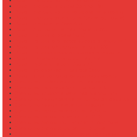
Ремонт системы вентиляции кабины
Ремонт системы впрыска Common Rail
Ремонт системы кондиционирования в кабине
Ремонт системы охлаждения (радиатор, помпа)
Ремонт стартера на Claas Arion
Ремонт сцепления на тракторе МТЗ-320
Ремонт топливного бака (течь)
Ремонт топливного насоса высокого давления (ТНВ
Ремонт топливной системы на Fendt 900
Ремонт топливопроводов высокого давления
Ремонт тормозной системы трактора
Ремонт турбины на John Deere 7R
Ремонт ходовой части трактора Case IH
Ремонт электростеклоподъемников кабины
Сравнение грейферов для погрузчиков
Сравнение дисковых борон Lemken и Kuhn
Сравнение комфорта кабин разных брендов
Сравнение свечей зажигания для бензиновых двига
Сравнение свечей накала для дизелей
Сравнение систем охлаждения турбины
Сравнение систем подкачки шин CTIS
Сравнение систем предпускового подогрева
Сравнение систем фильтрации топлива
Сравнение систем централизованной смазки