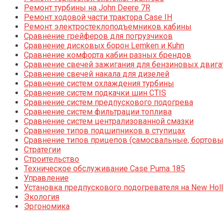
Ремонт турбины на John Deere 7R
Ремонт ходовой части трактора Case IH
Ремонт электростеклоподъемников кабины
Сравнение грейферов для погрузчиков
Сравнение дисковых борон Lemken и Kuhn
Сравнение комфорта кабин разных брендов
Сравнение свечей зажигания для бензиновых двига
Сравнение свечей накала для дизелей
Сравнение систем охлаждения турбины
Сравнение систем подкачки шин CTIS
Сравнение систем предпускового подогрева
Сравнение систем фильтрации топлива
Сравнение систем централизованной смазки
Сравнение типов подшипников в ступицах
Сравнение типов прицепов (самосвальные, бортовы
Стратегии
Строительство
Техническое обслуживание Case Puma 185
Управление
Установка предпускового подогревателя на New Holl
Экология
Эргономика