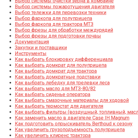
Выбор системы очистки зерна в комбайне
Выбор системы пожаротушения двигателя
Выбор тележки для перевозки техники
Выбор фаркопа для полуприцепа
Выбор фаркопа для трактора МТЗ
Выбор фрезы для обработки междурядий
Выбор фрезы для подготовки почвы
Документация
Закупки и поставщики
Инструменты
Как выбрать блокировку дифференциала
Как выбрать домкрат для полуприцепа
Как выбрать домкрат для трактора
Как выбрать домкратные подставки
Как выбрать лебедку для трелевки леса
Как выбрать масло для МТЗ-80/82
Как выбрать сиденье оператора
Как выбрать смазочные материалы для ходовой
Как выбрать термостат для двигателя
Как выбрать фильтры (воздушный, топливный, мас
Как заменить масло в двигателе Case IH Magnum
Как подготовить опрыскиватель Berthoud к сезону
Как увеличить грузоподъемность полуприцепа
Как увеличить клиренс трактора