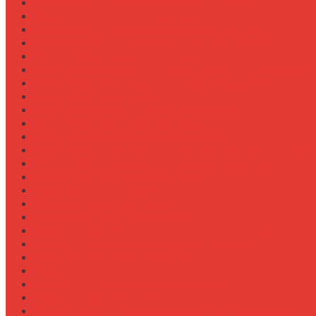
Навесное для внесения жидких удобрений
Навесное для корчевания пней
Навесное для уборки снега (отвал, щетка)
Навесное оборудование для New Holland T8
Настройка давления в гидросистеме
Настройка давления в шинах Michelin для трактора
Настройка жатки подсолнечника на комбайн
Настройка жатки рапса
Настройка оборотов ВОМ для косилки
Настройка работы задней навески
Настройка развала-схождения колес
Настройка ременных передач на пресс-подборщике
Настройка уровня масла в коробке передач
Обзор граблин-ворошилок Kuhn
Обзор зерновозов SAM
Обзор зернопогрузчиков
Обзор измельчителей ветвей
Обзор культиваторов для пропашки целины
Обзор культиваторов для рисовых чеков
Обзор опрыскивателей самоходных
Обзор плуга ПЛН 5-35 для К-744
Обзор плугов оборотных Kverneland
Обзор прикатывающих борон
Обзор прицепов для перевозки крупной техники