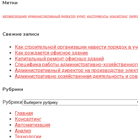
Метки
автоматизация
административный директор
аудит
инструменты
консалтинг
лидер
Свежие записи
Как строительной организации навести порядок в уч
Как рождается офисное здание
Капитальный ремонт офисных зданий
Специфика работы административно-хозяйственног
Административный директор на производстве элек
Административно хозяйственная деятельность и со
Рубрики
Рубрики
Главная
Консалтинг
Автоматизация
Анализ
Технологии