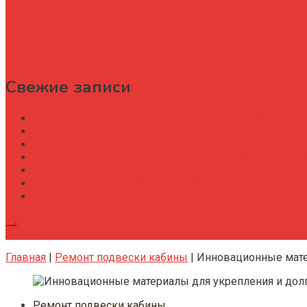
Преимущества современных покрытий
Статистика и перспективы развития
Заключение
Свежие записи
Как строительной организации навести порядок в уч
Как рождается офисное здание
Капитальный ремонт офисных зданий
Специфика работы административно-хозяйственног
Административный директор на производстве элек
Административно хозяйственная деятельность и со
Деловые мероприятия: как создать событие, котор
Подписка
Главная
|
Ремонт подвески кабины
|
Инновационные мате
Ремонт подвески кабины