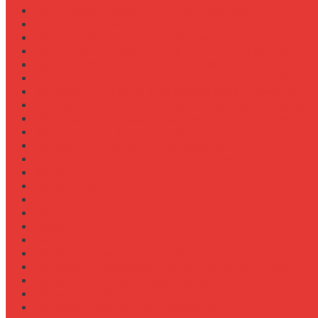
Как выбрать лебедку для трелевки леса
Как выбрать масло для МТЗ-80/82
Как выбрать сиденье оператора
Как выбрать смазочные материалы для ходовой
Как выбрать термостат для двигателя
Как выбрать фильтры (воздушный, топливный, мас
Как заменить масло в двигателе Case IH Magnum
Как подготовить опрыскиватель Berthoud к сезону
Как увеличить грузоподъемность полуприцепа
Как увеличить клиренс трактора
Как улучшить охлаждение двигателя К-744
Как улучшить тяговые свойства трактора
Консалтинг
Конференции
Лидерство
Медицина
Методы
Навеска для бурения отверстий
Навеска для заготовки сенажа
Навеска для обработки садов и виноградников
Навеска для посева травосмесей
Навеска для уборки капусты
Навеска плуга для New Holland T6