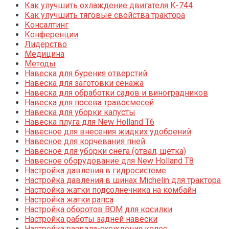
Как улучшить охлаждение двигателя К-744
Как улучшить тяговые свойства трактора
Консалтинг
Конференции
Лидерство
Медицина
Методы
Навеска для бурения отверстий
Навеска для заготовки сенажа
Навеска для обработки садов и виноградников
Навеска для посева травосмесей
Навеска для уборки капусты
Навеска плуга для New Holland T6
Навесное для внесения жидких удобрений
Навесное для корчевания пней
Навесное для уборки снега (отвал, щетка)
Навесное оборудование для New Holland T8
Настройка давления в гидросистеме
Настройка давления в шинах Michelin для трактора
Настройка жатки подсолнечника на комбайн
Настройка жатки рапса
Настройка оборотов ВОМ для косилки
Настройка работы задней навески
Настройка развала-схождения колес