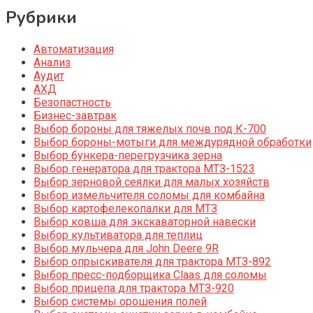
Рубрики
Автоматизация
Анализ
Аудит
АХД
Безопастность
Бизнес-завтрак
Выбор бороны для тяжелых почв под К-700
Выбор бороны-мотыги для междурядной обработки
Выбор бункера-перегрузчика зерна
Выбор генератора для трактора МТЗ-1523
Выбор зерновой сеялки для малых хозяйств
Выбор измельчителя соломы для комбайна
Выбор картофелекопалки для МТЗ
Выбор ковша для экскаваторной навески
Выбор культиватора для теплиц
Выбор мульчера для John Deere 9R
Выбор опрыскивателя для трактора МТЗ-892
Выбор пресс-подборщика Claas для соломы
Выбор прицепа для трактора МТЗ-920
Выбор системы орошения полей