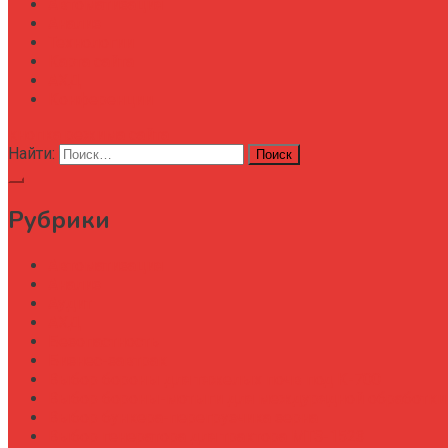
Автоматизация
Анализ
Технологии
Карта сайта
АХД
Конференции
кнопка режима сайта
Найти:
Рубрики
Автоматизация
Анализ
Аудит
АХД
Безопастность
Бизнес-завтрак
Выбор бороны для тяжелых почв под К-700
Выбор бороны-мотыги для междурядной обработки
Выбор бункера-перегрузчика зерна
Выбор генератора для трактора МТЗ-1523