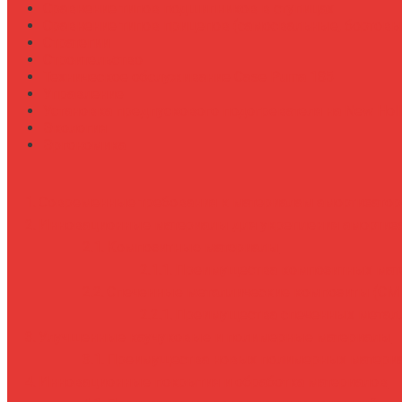
Сравнение типов подшипников в ступицах
Сравнение типов прицепов (самосвальные, бортовы
Стратегии
Строительство
Техническое обслуживание Case Puma 185
Управление
Установка предпускового подогревателя на New Holl
Экология
Эргономика
Современные требования к материалам амортизатор
Инновационные материалы для укрепления амортиза
Композитные материалы
Преимущества композитных мат
Спеченные металлические композиты (СМ
Преимущества спеченных метал
Улучшенные каучуковые и полимерные материалы
Преимущества новых полимерных матери
Инновационные покрытия и обработка материалов