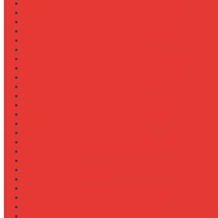
Выбор зерновой сеялки для малых хозяйств
Выбор измельчителя соломы для комбайна
Выбор картофелекопалки для МТЗ
Выбор ковша для экскаваторной навески
Выбор культиватора для теплиц
Выбор мульчера для John Deere 9R
Выбор опрыскивателя для трактора МТЗ-892
Выбор пресс-подборщика Claas для соломы
Выбор прицепа для трактора МТЗ-920
Выбор системы орошения полей
Выбор системы очистки зерна в комбайне
Выбор системы пожаротушения двигателя
Выбор тележки для перевозки техники
Выбор фаркопа для полуприцепа
Выбор фаркопа для трактора МТЗ
Выбор фрезы для обработки междурядий
Выбор фрезы для подготовки почвы
Документация
Закупки и поставщики
Инструменты
Как выбрать блокировку дифференциала
Как выбрать домкрат для полуприцепа
Как выбрать домкрат для трактора
Как выбрать домкратные подставки